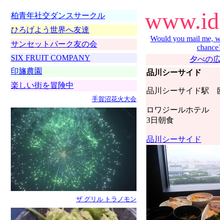
www.ido
柏青年社交ダンスサークル
ひろげよう世界へ友達
Would you mail me, w
サンセットパーク友の会
chance
SIX FRUIT COMPANY
夕べの
印旛農園
品川シーサイド
楽しい街を冒険中
品川シーサイド駅 
手賀沼花火大会
ロワジールホテル
3日朝食
品川シーサイド
ザ グリル トラノモン