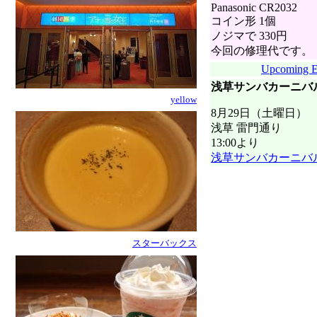
Panasonic CR2032
コイン形 1個
ノジマで 330円
今回の修理代です。
Upcoming E
浅草サンバカーニバ
yellow
8月29日（土曜日）
浅草 雷門通り
13:00より
浅草サンバカーニバ
i
d
o
l
.
o
スターバックス